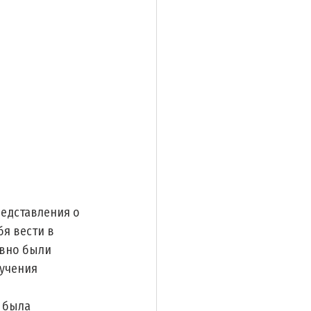
редставления о 
бя вести в 
вно были 
учения 
 была 