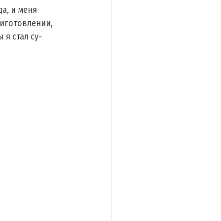
а, и меня 
риготовлении, 
 я стал су-