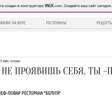
йта создан в конструкторе
.com
. Создайте ваш сайт сегодня.
РАФИЯ НА ВКУС
РЕСТОРАНЫ
РЕЦЕПТ
роприятия
Рецепты
Видео
Пресса о нас
Ту
5 мин. чтения
я
Москва
Санкт-Петербург
О ресторанах
Гео
 НЕ ПРОЯВИШЬ СЕБЯ, ТЫ -
Супы
Без названия
Горячие блюда
Десерты
ЕФ-ПОВАР РЕСТОРАНА "БЕЛУГА"
ф-повара