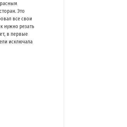
красным 
торан. Это 
овал все свои 
к нужно резать 
ет, в первые 
дели исключала 