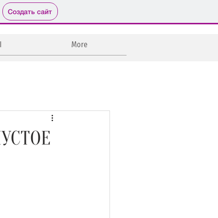
Создать сайт
Ы
More
ры
Мастер-классы
графия на вкус
ПУСТОЕ
Выпечка