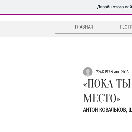
Дизайн этого са
ГЛАВНАЯ
ГЕОГ
Все публикации
Новости
Ме
72412153
9 авг. 2018 г.
Авторская колонка
Эстони
«ПОКА ТЫ
МЕСТО»
Салаты, закуски
Интервью
АНТОН КОВАЛЬКОВ, Ш
Видеорецепты
Лучшие ше