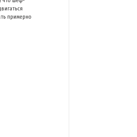
у что шеф-
двигаться 
ать примерно 