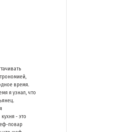
ттачивать 
строномией, 
одное время. 
мя я узнал, что 
ьянец. 
я 
кухня - это 
шеф-повар 