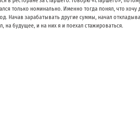
ался в ресторане за старшего. Говорю «старшего», потом
ался только номинально. Именно тогда понял, что хочу 
год. Начав зарабатывать другие суммы, начал откладыв
л, на будущее, и на них я и поехал стажироваться.