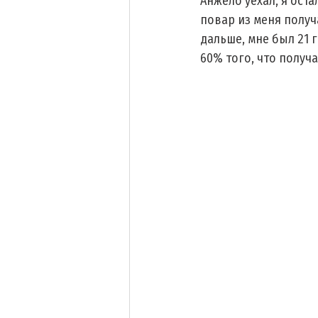
Анжело уехал, я ост
повар из меня получ
дальше, мне был 21 
60% того, что получа