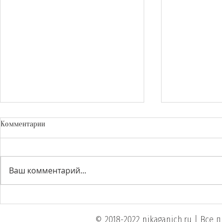
Комментарии
Ваш комментарий...
"У НАС ЧЕСТНЫЕ КУРЫ!"
Хестон Блюментал
шеф — об умн
© 2018-2022 nikaganich.ru | Вс
и трендах