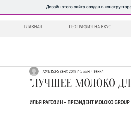
Дизайн этого сайта создан в конструктор
ГЛАВНАЯ
ГЕОГРАФИЯ НА ВКУС
Все публикации
Новости
Мероприятия
Рецепты
72412153
5 сент. 2018 г.
5 мин. чтения
Авторская колонка
Эстония
Москва
Санкт-
"ЛУЧШЕЕ МОЛОКО ДЛ
Салаты, закуски
Интервью
Супы
Без назва
ИЛЬЯ РАГОЗИН - ПРЕЗИДЕНТ MOLOKO GROUP 
Видеорецепты
Лучшие шеф-повара