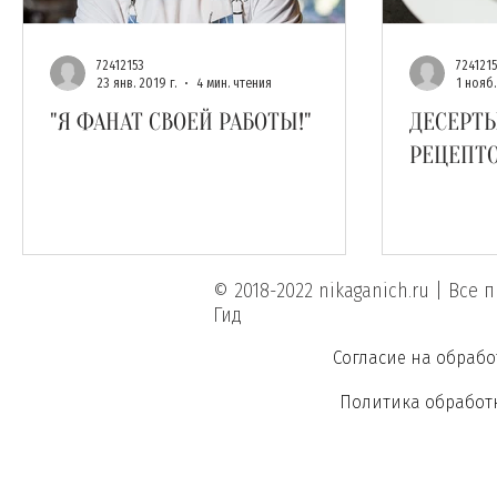
72412153
724121
23 янв. 2019 г.
4 мин. чтения
1 нояб.
"Я ФАНАТ СВОЕЙ РАБОТЫ!"
ДЕСЕРТЫ 
РЕЦЕПТ
© 2018-2022 nikaganich.ru | Вс
Гид
Согласие на обраб
Политика обработ